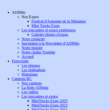
ADIMin
Nos Expos
Festival d'Automne de la Miniature
Mini Trucks Expo
Les rencontres et expos extérieures
Galeries photos d'expos
Nous contacter
Inscription à la Newsletter d'ADIMin
Notre histoire
Notre chaîne Youtube
Accueil
Ferroviaire
Les réseaux
Les réalisations
Historique
Camions RC
Nos camions
La flotte ADImin
Les vidéos
Les rencontres et expos
MiniTrucks Expo 2025
MiniTrucks Expo 2023
MiniTrucks Expo 2021