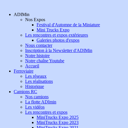
ADIMin
Nos Expos
Festival d'Automne de la Miniature
Mini Trucks Expo
Les rencontres et expos extérieures
Galeries photos d'expos
Nous contacter
Inscription à la Newsletter d'ADIMin
Notre histoire
Notre chaîne Youtube
Accueil
Ferroviaire
Les réseaux
Les réalisations
Historique
Camions RC
Nos camions
La flotte ADImin
Les vidéos
Les rencontres et expos
MiniTrucks Expo 2025
MiniTrucks Expo 2023
MiniTrucks Expo 2021