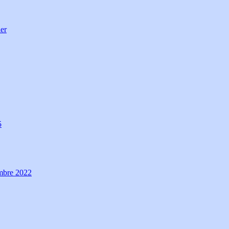
ier
5
embre 2022