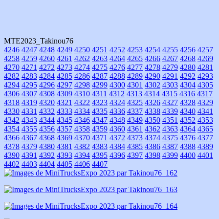
MTE2023_Takinou76
4246
4247
4248
4249
4250
4251
4252
4253
4254
4255
4256
4257
4258
4259
4260
4261
4262
4263
4264
4265
4266
4267
4268
4269
4270
4271
4272
4273
4274
4275
4276
4277
4278
4279
4280
4281
4282
4283
4284
4285
4286
4287
4288
4289
4290
4291
4292
4293
4294
4295
4296
4297
4298
4299
4300
4301
4302
4303
4304
4305
4306
4307
4308
4309
4310
4311
4312
4313
4314
4315
4316
4317
4318
4319
4320
4321
4322
4323
4324
4325
4326
4327
4328
4329
4330
4331
4332
4333
4334
4335
4336
4337
4338
4339
4340
4341
4342
4343
4344
4345
4346
4347
4348
4349
4350
4351
4352
4353
4354
4355
4356
4357
4358
4359
4360
4361
4362
4363
4364
4365
4366
4367
4368
4369
4370
4371
4372
4373
4374
4375
4376
4377
4378
4379
4380
4381
4382
4383
4384
4385
4386
4387
4388
4389
4390
4391
4392
4393
4394
4395
4396
4397
4398
4399
4400
4401
4402
4403
4404
4405
4406
4407