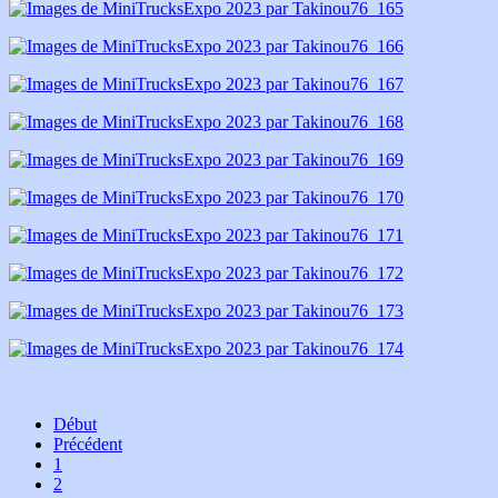
Début
Précédent
1
2