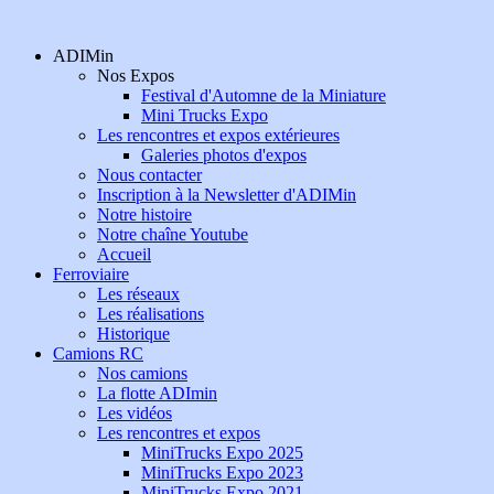
ADIMin
Nos Expos
Festival d'Automne de la Miniature
Mini Trucks Expo
Les rencontres et expos extérieures
Galeries photos d'expos
Nous contacter
Inscription à la Newsletter d'ADIMin
Notre histoire
Notre chaîne Youtube
Accueil
Ferroviaire
Les réseaux
Les réalisations
Historique
Camions RC
Nos camions
La flotte ADImin
Les vidéos
Les rencontres et expos
MiniTrucks Expo 2025
MiniTrucks Expo 2023
MiniTrucks Expo 2021