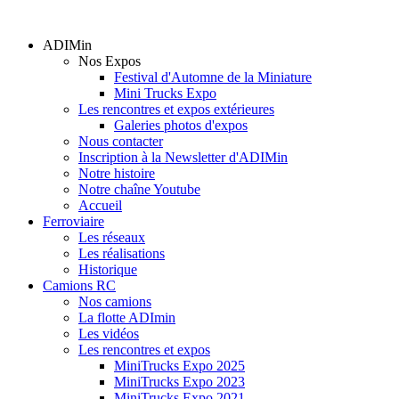
ADIMin
Nos Expos
Festival d'Automne de la Miniature
Mini Trucks Expo
Les rencontres et expos extérieures
Galeries photos d'expos
Nous contacter
Inscription à la Newsletter d'ADIMin
Notre histoire
Notre chaîne Youtube
Accueil
Ferroviaire
Les réseaux
Les réalisations
Historique
Camions RC
Nos camions
La flotte ADImin
Les vidéos
Les rencontres et expos
MiniTrucks Expo 2025
MiniTrucks Expo 2023
MiniTrucks Expo 2021