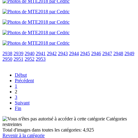
2938
2939
2940
2941
2942
2943
2944
2945
2946
2947
2948
2949
2950
2951
2952
2953
Début
Précédent
1
2
3
Suivant
Fin
Catégories
restreintes
Total d'images dans toutes les catégories: 4,925
Revenir à la catégorie