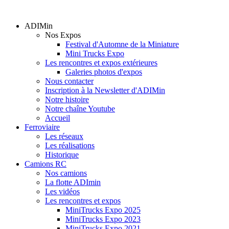
ADIMin
Nos Expos
Festival d'Automne de la Miniature
Mini Trucks Expo
Les rencontres et expos extérieures
Galeries photos d'expos
Nous contacter
Inscription à la Newsletter d'ADIMin
Notre histoire
Notre chaîne Youtube
Accueil
Ferroviaire
Les réseaux
Les réalisations
Historique
Camions RC
Nos camions
La flotte ADImin
Les vidéos
Les rencontres et expos
MiniTrucks Expo 2025
MiniTrucks Expo 2023
MiniTrucks Expo 2021