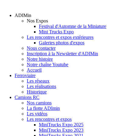
ADIMin
Nos Expos
Festival d'Automne de la Miniature
Mini Trucks Expo
Les rencontres et expos extérieures
Galeries photos d'expos
Nous contacter
Inscription à la Newsletter d'ADIMin
Notre histoire
Notre chaîne Youtube
Accueil
Ferroviaire
Les réseaux
Les réalisations
Historique
Camions RC
Nos camions
La flotte ADImin
Les vidéos
Les rencontres et expos
MiniTrucks Expo 2025
MiniTrucks Expo 2023
MiniTrucks Expo 2021