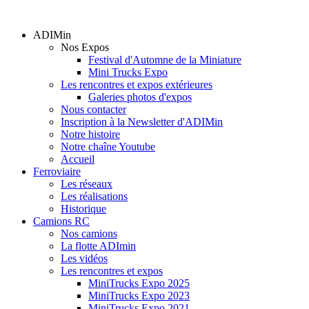
ADIMin
Nos Expos
Festival d'Automne de la Miniature
Mini Trucks Expo
Les rencontres et expos extérieures
Galeries photos d'expos
Nous contacter
Inscription à la Newsletter d'ADIMin
Notre histoire
Notre chaîne Youtube
Accueil
Ferroviaire
Les réseaux
Les réalisations
Historique
Camions RC
Nos camions
La flotte ADImin
Les vidéos
Les rencontres et expos
MiniTrucks Expo 2025
MiniTrucks Expo 2023
MiniTrucks Expo 2021