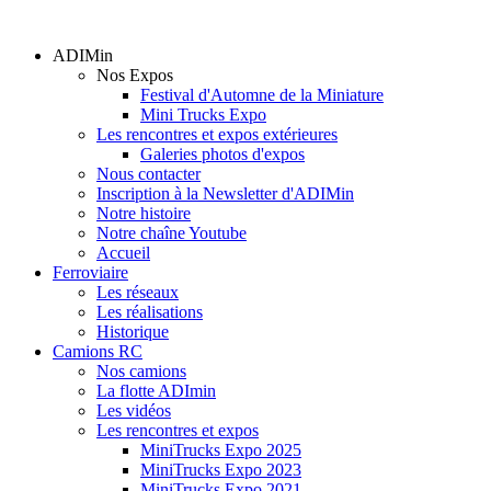
ADIMin
Nos Expos
Festival d'Automne de la Miniature
Mini Trucks Expo
Les rencontres et expos extérieures
Galeries photos d'expos
Nous contacter
Inscription à la Newsletter d'ADIMin
Notre histoire
Notre chaîne Youtube
Accueil
Ferroviaire
Les réseaux
Les réalisations
Historique
Camions RC
Nos camions
La flotte ADImin
Les vidéos
Les rencontres et expos
MiniTrucks Expo 2025
MiniTrucks Expo 2023
MiniTrucks Expo 2021