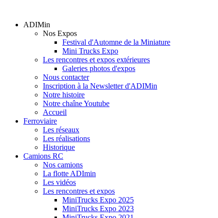
ADIMin
Nos Expos
Festival d'Automne de la Miniature
Mini Trucks Expo
Les rencontres et expos extérieures
Galeries photos d'expos
Nous contacter
Inscription à la Newsletter d'ADIMin
Notre histoire
Notre chaîne Youtube
Accueil
Ferroviaire
Les réseaux
Les réalisations
Historique
Camions RC
Nos camions
La flotte ADImin
Les vidéos
Les rencontres et expos
MiniTrucks Expo 2025
MiniTrucks Expo 2023
MiniTrucks Expo 2021